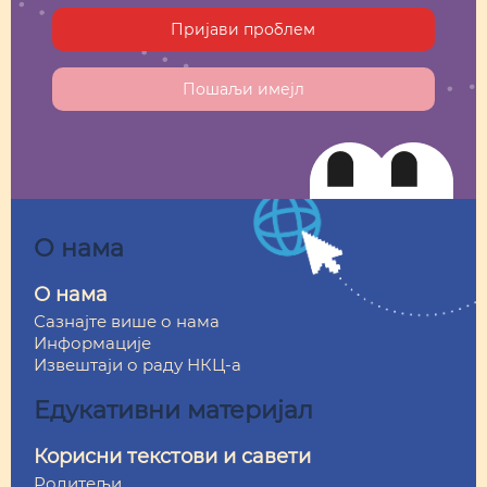
Пријави проблем
Пошаљи имејл
О нама
О нама
Сазнајте више о нама
Информације
Извештаји о раду НКЦ-а
Едукативни материјал
Корисни текстови и савети
Родитељи