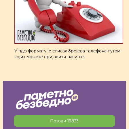
У пдф формату је списак бројева телефона путем
којих можете пријавити насиље.
Позови 19833