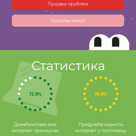
Пријави проблем
Пошаљи имејл
Статистика
Домаћинстава има
Предузећа користи
интернет прикључак
интернет у пословању