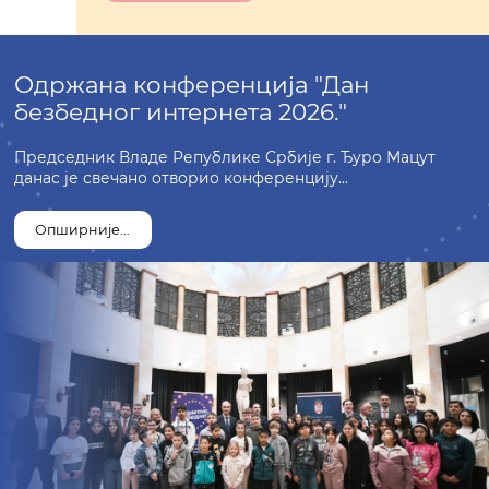
Одржана конференција "Дан
безбедног интернета 2026."
Председник Владе Републике Србије г. Ђуро Мацут
данас је свечано отворио конференцију...
Опширније...