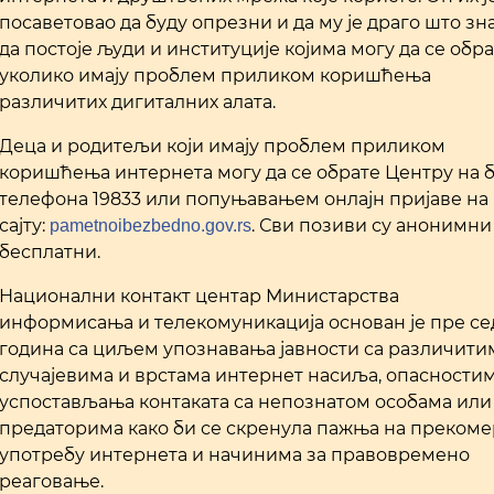
посаветовао да буду опрезни и да му је драго што зна
да постоје људи и институције којима могу да се обр
уколико имају проблем приликом коришћења
различитих дигиталних алата.
Деца и родитељи који имају проблем приликом
коришћења интернета могу да се обрате Центру на б
телефона 19833 или попуњавањем онлајн пријаве на
сајту:
. Сви позиви су анонимни
pametnoibezbedno.gov.rs
бесплатни.
Национални контакт центар Министарства
информисања и телекомуникација основан је пре с
година са циљем упознавања јавности са различити
случајевима и врстама интернет насиља, опасности
успостављања контаката са непознатом особама или
предаторима како би се скренула пажња на преком
употребу интернета и начинима за правовремено
реаговање.