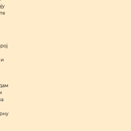
ју
ате
рој
 и
едам
м
ма
ерну