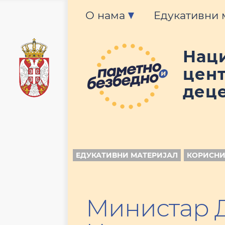
О нама
Едукативни 
Нац
цент
деце
ЕДУКАТИВНИ МАТЕРИЈАЛ
КОРИСНИ
Министар Д