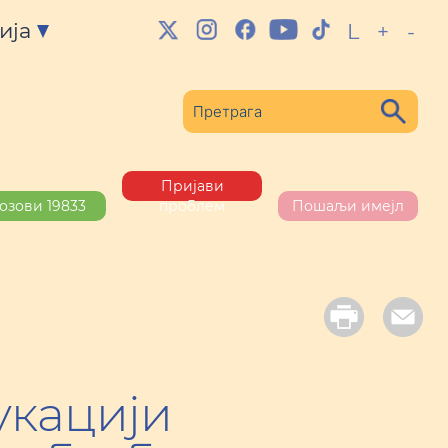
ија
L
+
-
Пријави
озови 19833
проблем
Пошаљи имејл
укацији