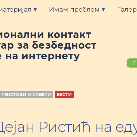
материјал
Имам проблем
Галер
ионални контакт
ар за безбедност
 на интернету
П
 ТЕКСТОВИ И САВЕТИ
ВЕСТИ
ејан Ристић на ед