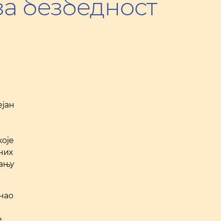
за безбедност
ејан
које
лних
рању
нао
е