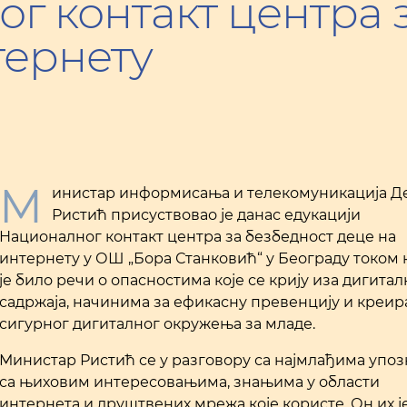
г контакт центра 
тернету
М
инистар информисања и телекомуникација Д
Ристић присуствовао је данас едукацији
Националног контакт центра за безбедност деце на
интернету у ОШ „Бора Станковић“ у Београду током 
је било речи о опасностима које се крију иза дигита
садржаја, начинима за ефикасну превенцију и креи
сигурног дигиталног окружења за младе.
Министар Ристић се у разговору са најмлађима упоз
са њиховим интересовањима, знањима у области
интернета и друштвених мрежа које користе. Он их ј