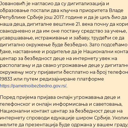
Јовановић је нагласио да су дигитализација и
образовање постали два кључна приоритета Владе
Републике Србије још 2017. године и да је циљ био да
наша деца, дигиталне вештине 21. века почну да кор
свакодневно и да им оне постану средство за учење,
усавршавање, истраживање и забаву, трудећи се да
дигитално окружење буде безбедно. Зато подсећамо
ђаке, наставнике и родитеље да је Национални конта
центар за безбедност деце на интернету увек на
располагању и да свако угрожавање деце у дигитал
окружењу могу пријавити бесплатно на број телефо
19833 или путем редизајниране платформе
.
https://pametnoibezbedno.gov.rs/
Поред пријема пријава онлајн угрожавања деце и
телефонског и онлајн информисања и саветовања,
Национални контакт центар за безбедност деце на
интернету спроводи едукације широм Србије. Уколи
желите да презентација буде одржана у вашем граду