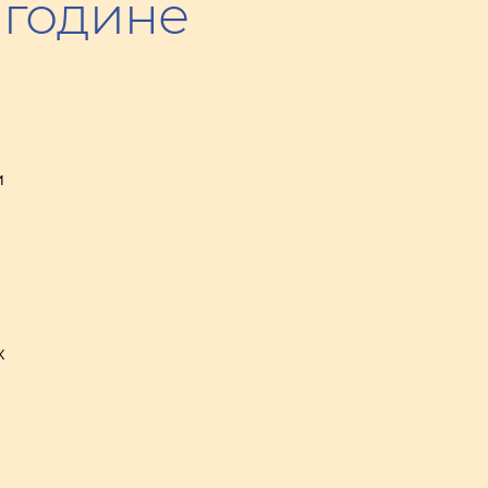
 године
и
х