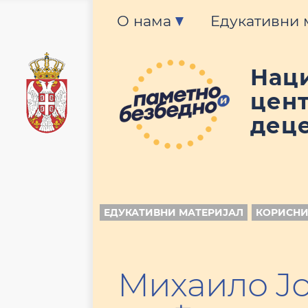
О нама
Едукативни 
Нац
цент
деце
ЕДУКАТИВНИ МАТЕРИЈАЛ
КОРИСНИ
Михаило Ј