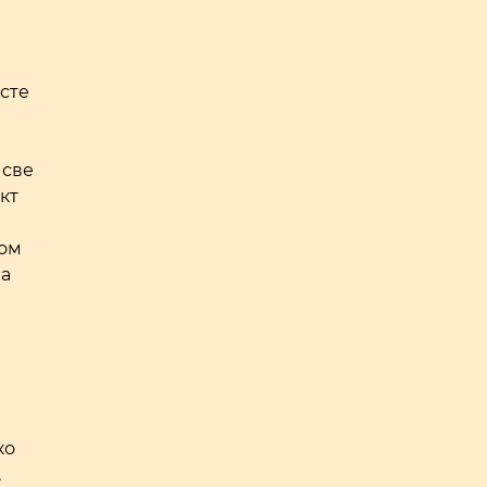
исте
 све
кт
ном
на
ко
,