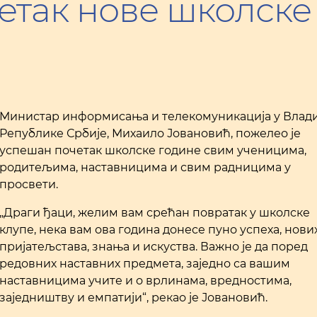
етак нове школске
Министар информисања и телекомуникација у Влад
Републике Србије, Михаило Јовановић, пожелео је
успешан почетак школске године свим ученицима,
родитељима, наставницима и свим радницима у
просвети.
„Драги ђаци, желим вам срећан повратак у школске
клупе, нека вам ова година донесе пуно успеха, нови
пријатељстава, знања и искуства. Важно је да поред
редовних наставних предмета, заједно са вашим
наставницима учите и о врлинама, вредностима,
заједништву и емпатији“, рекао је Јовановић.