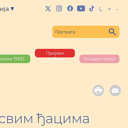
ија
L
+
-
Пријави
озови 19833
проблем
Пошаљи имејл
 свим ђацима