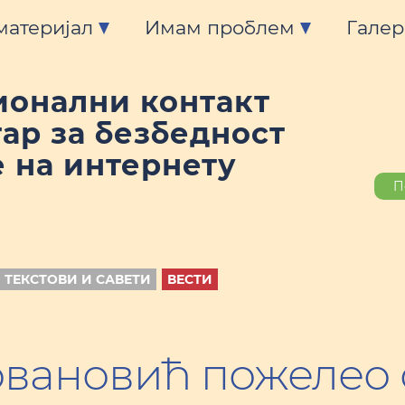
материјал
Имам проблем
Галер
ионални контакт
ар за безбедност
 на интернету
П
 ТЕКСТОВИ И САВЕТИ
ВЕСТИ
овановић пожелео