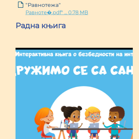
"Равнотежа"
Равноте�.pdf" ... 0.78 MB
Радна књига