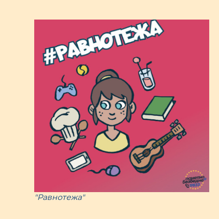
"Равнотежа"