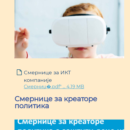
Смернице за ИКТ
компаније
Смерниц�.pdf" ... 4.19 MB
Смернице за креаторе
политика