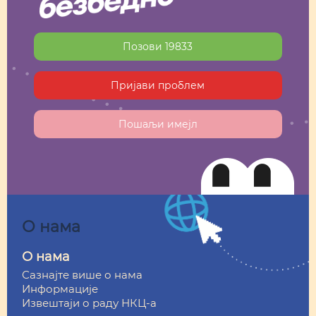
Позови 19833
Пријави проблем
Пошаљи имејл
О нама
О нама
Сазнајте више о нама
Информације
Извештаји о раду НКЦ-а