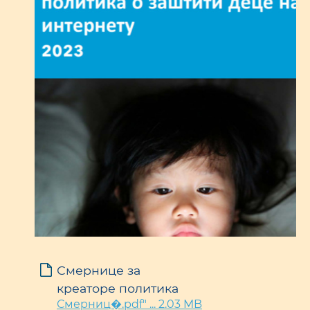
Смернице за
креаторе политика
Смерниц�.pdf" ... 2.03 MB