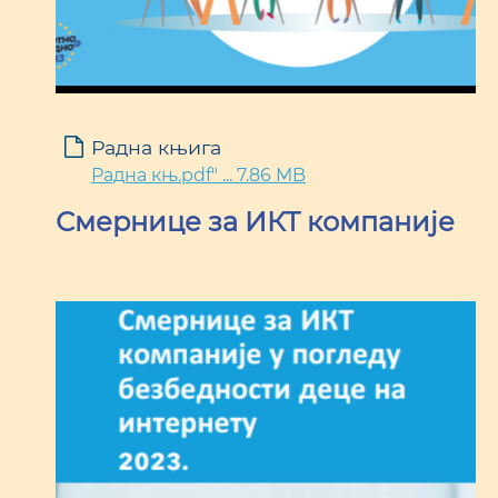
Радна књига
Радна књ.pdf" ... 7.86 MB
Смернице за ИКТ компаније