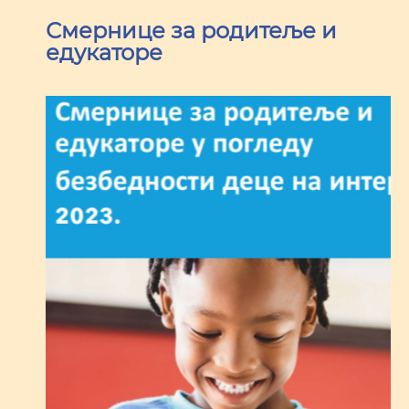
Смернице за родитеље и
едукаторе