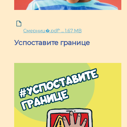
Смерниц�.pdf" ... 1.67 MB
Успоставите границе