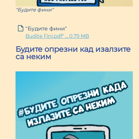
"Будите фини"
"Будите фини"
Budite Fini.pdf" ... 0.79 MB
Будите опрезни кад изалзите
са неким