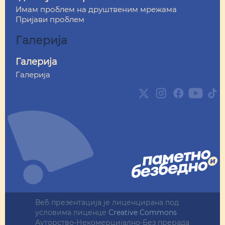
Имам проблем на друштвеним мрежама
Пријави проблем
Галерија
Галерија
Галерија
Twitter
Instagram
Facebook
Youtube
TikTok
Веб презентација jе лиценциранa под
условима лиценце
Creative Commons
Ауторство-Некомерцијално-Без прерада