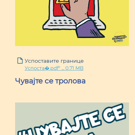
Успоставите границе
Успоста�.pdf" ... 0.71 MB
Чувајте се тролова