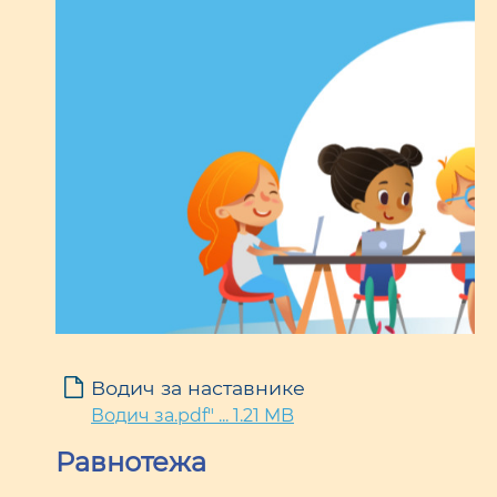
Водич за наставнике
Водич за.pdf" ... 1.21 MB
Равнотежа