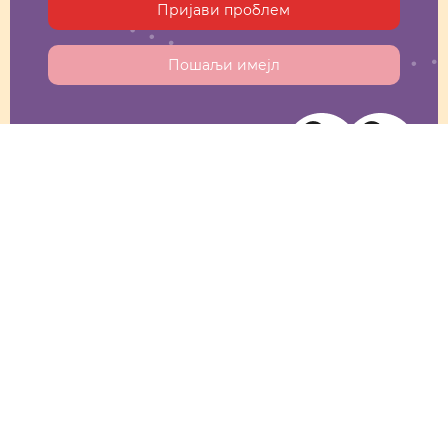
Пријави проблем
Пошаљи имејл
О нама
О нама
Сазнајте више о нама
Информације
Извештаји о раду НКЦ-а
Едукативни материјал
Корисни текстови и савети
Родитељи