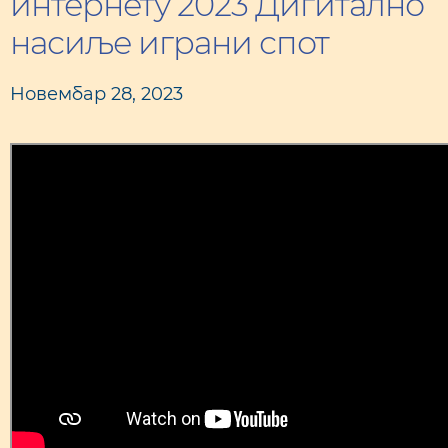
интернету 2023 Дигитално
насиље играни спот
Новембар 28, 2023