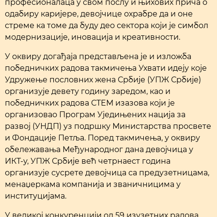
професионалаца у свом послу и њихових прича о
одабиру каријере, девојчице охрабре да и оне
стреме ка томе да буду део сектора који је симбол
модернизације, иновација и креативности.
У оквиру догађаја представљена је и изложба
победничких радова такмичења Ухвати идеју које
Удружење пословних жена Србије (УПЖ Србије)
организује девету годину заредом, као и
победничких радова СТЕМ изазова који је
организовао Програм Уједињених нација за
развој (УНДП) уз подршку Министарства просвете
и Фондације Петља. Поред такмичења, у оквиру
обележавања Међународног дана девојчица у
ИКТ-у, УПЖ Србије већ четрнаест година
организује сусрете девојчица са предузетницама,
менаџеркама компанија и званичницима у
институцијама.
У великој конкуренцији од 59 изузетних радова,