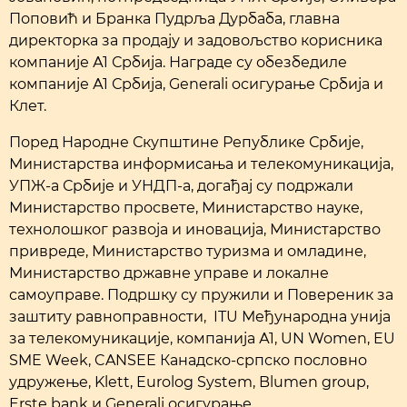
Поповић и Бранка Пудрља Дурбаба, главна
директорка за продају и задовољство корисника
компаније А1 Србија. Награде су обезбедиле
компаније А1 Србија, Generali oсигурање Србија и
Клет.
Поред Народне Скупштине Републике Србије,
Министарства информисања и телекомуникација,
УПЖ-а Србије и УНДП-а, догађај су подржали
Министарство просвете, Министарство науке,
технолошког развоја и иновација, Министарство
привреде, Министарство туризма и омладине,
Министарство државне управе и локалне
самоуправе. Подршку су пружили и Повереник за
заштиту равноправности, ITU Међународна унија
за телекомуникације, компанија А1, UN Women, EU
SME Week, CANSEE Канадско-српско пословно
удружење, Klett, Eurolog System, Blumen group,
Erste bank и Generali осигурање.