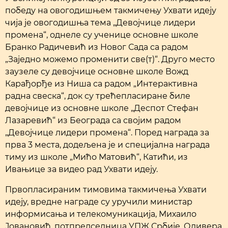
победу на овогодишњем такмичењу Ухвати идеју
чија је овогодишња тема „Девојчице лидери
промена“, однеле су ученице основне школе
Бранко Радичевић из Новог Сада са радом
„Заједно можемо променити све(т)“. Друго место
заузеле су девојчице основне школе Вожд
Карађорђе из Ниша са радом „Интерактивна
радна свеска“, док су трећепласиране биле
девојчице из основне школе „Деспот Стефан
Лазаревић“ из Београда са својим радом
„Девојчице лидери промена“. Поред награда за
прва 3 места, додељена је и специјална награда
тиму из школе „Мићо Матовић“, Катићи, из
Ивањице за видео рад Ухвати идеју.
Првопласираним тимовима такмичења Ухвати
идеју, вредне награде су уручили министар
информисања и телекомуникација, Михаило
Јовановић, потпредседница УПЖ Србије, Оливера