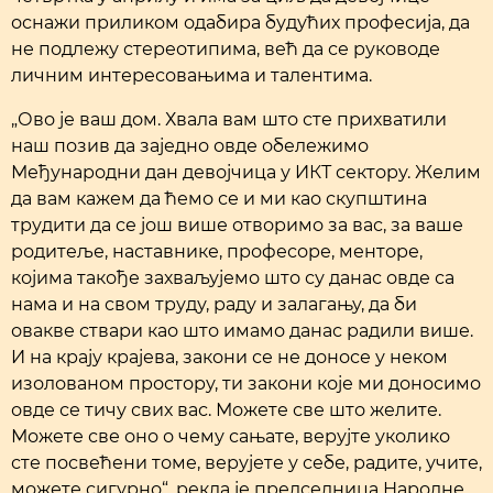
оснажи приликом одабира будућих професија, да
не подлежу стереотипима, већ да се руководе
личним интересовањима и талентима.
„Ово је ваш дом. Хвала вам што сте прихватили
наш позив да заједно овде обележимо
Међународни дан девојчица у ИКТ сектору. Желим
да вам кажем да ћемо се и ми као скупштина
трудити да се још више отворимо за вас, за ваше
родитеље, наставнике, професоре, менторе,
којима такође захваљујемо што су данас овде са
нама и на свом труду, раду и залагању, да би
овакве ствари као што имамо данас радили више.
И на крају крајева, закони се не доносе у неком
изолованом простору, ти закони које ми доносимо
овде се тичу свих вас. Можете све што желите.
Можете све оно о чему сањате, верујте уколико
сте посвећени томе, верујете у себе, радите, учите,
можете сигурно“, рекла је председница Народне