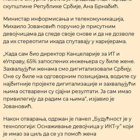
скупштине Републике Србије, Ана Брнабић.
Министар информисања и телекомуникација,
Михаило Јовановић поручио је присутним
девојчицама да следе своје снове и да не дозволе
да их стереотипи икада спутавају у каријерама.
„Када сам био директор Канцеларије за ИТ и
еУправу, 65% запослених инжењера су биле жене.
Захваљујући женама смо дигитализовали Србију.
Оне су биле на одговорним позицијама, водиле су
најбитније пројекте дигитализације и захваљујући
њима остварени су сјајни резултати. Ја сам имао
привилегију да радим са њима“, изјавио је
Јовановић.
Након отварања, одржан је панел „Будућност је у
технологији: Оснаживање девојчица у ИКТ-у“ који
је имао за циљ да се уз помоћ жена