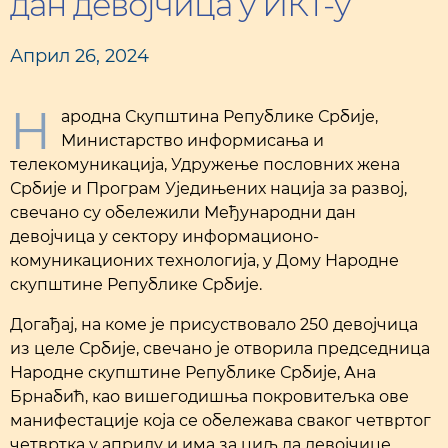
дан девојчица у ИКТ-у
Април 26, 2024
Н
ародна Скупштина Републике Србије,
Министарство информисања и
телекомуникација, Удружење пословних жена
Србије и Програм Уједињених нација за развој,
свечано су обележили Међународни дан
девојчица у сектору информационо-
комуникационих технологија, у Дому Народне
скупштине Републике Србије.
Догађај, на коме је присуствовало 250 девојчица
из целе Србије, свечано је отворила председница
Народне скупштине Републике Србије, Ана
Брнабић, као вишегодишња покровитељка ове
манифестације која се обележава сваког четвртог
четвртка у априлу и има за циљ да девојчице