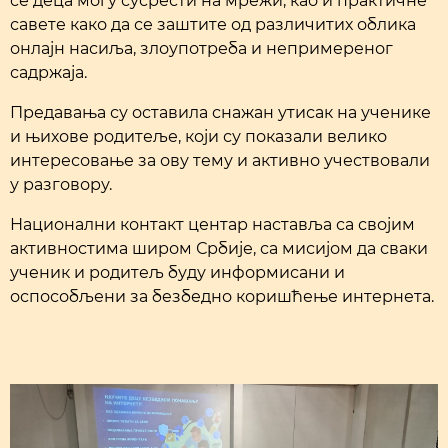
се деца могу сусрести на мрежи, као и практичне
савете како да се заштите од различитих облика
онлајн насиља, злоупотреба и непримереног
садржаја.
Предавања су оставила снажан утисак на ученике
и њихове родитеље, који су показали велико
интересовање за ову тему и активно учествовали
у разговору.
Национални контакт центар наставља са својим
активностима широм Србије, са мисијом да сваки
ученик и родитељ буду информисани и
оспособљени за безбедно коришћење интернета.