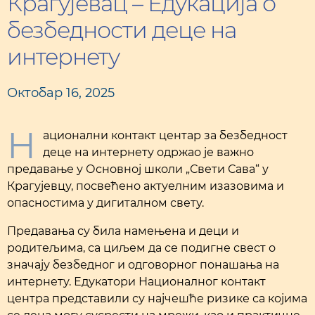
Крагујевац – Едукација о
безбедности деце на
интернету
Октобар 16, 2025
Н
ационални контакт центар за безбедност
деце на интернету одржао је важно
предавање у Основној школи „Свети Сава“ у
Крагујевцу, посвећено актуелним изазовима и
опасностима у дигиталном свету.
Предавања су била намењена и деци и
родитељима, са циљем да се подигне свест о
значају безбедног и одговорног понашања на
интернету. Едукатори Националног контакт
центра представили су најчешће ризике са којима