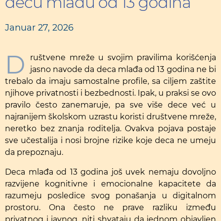
decu mlađu od 13 godina
Januar 27, 2026
D
ruštvene mreže u svojim pravilima korišćenja
jasno navode da deca mlađa od 13 godina ne bi
trebalo da imaju samostalne profile, sa ciljem zaštite
njihove privatnosti i bezbednosti. Ipak, u praksi se ovo
pravilo često zanemaruje, pa sve više dece već u
najranijem školskom uzrastu koristi društvene mreže,
neretko bez znanja roditelja. Ovakva pojava postaje
sve učestalija i nosi brojne rizike koje deca ne umeju
da prepoznaju.
Deca mlađa od 13 godina još uvek nemaju dovoljno
razvijene kognitivne i emocionalne kapacitete da
razumeju posledice svog ponašanja u digitalnom
prostoru. Ona često ne prave razliku između
privatnog i javnog, niti shvataju da jednom objavljen