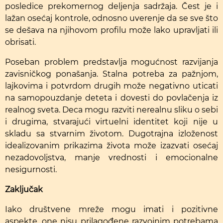
posledice prekomernog deljenja sadržaja. Čest je i
lažan osećaj kontrole, odnosno uverenje da se sve što
se dešava na njihovom profilu može lako upravljati ili
obrisati.
Poseban problem predstavlja mogućnost razvijanja
zavisničkog ponašanja. Stalna potreba za pažnjom,
lajkovima i potvrdom drugih može negativno uticati
na samopouzdanje deteta i dovesti do povlačenja iz
realnog sveta. Deca mogu razviti nerealnu sliku o sebi
i drugima, stvarajući virtuelni identitet koji nije u
skladu sa stvarnim životom. Dugotrajna izloženost
idealizovanim prikazima života može izazvati osećaj
nezadovoljstva, manje vrednosti i emocionalne
nesigurnosti.
Zaključak
Iako društvene mreže mogu imati i pozitivne
aspekte, one nisu prilagođene razvojnim potrebama