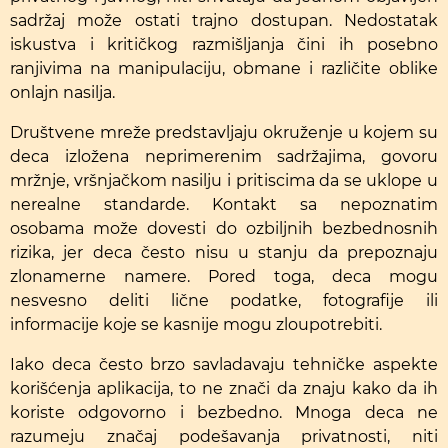
sadržaj može ostati trajno dostupan. Nedostatak
iskustva i kritičkog razmišljanja čini ih posebno
ranjivima na manipulaciju, obmane i različite oblike
onlajn nasilja.
Društvene mreže predstavljaju okruženje u kojem su
deca izložena neprimerenim sadržajima, govoru
mržnje, vršnjačkom nasilju i pritiscima da se uklope u
nerealne standarde. Kontakt sa nepoznatim
osobama može dovesti do ozbiljnih bezbednosnih
rizika, jer deca često nisu u stanju da prepoznaju
zlonamerne namere. Pored toga, deca mogu
nesvesno deliti lične podatke, fotografije ili
informacije koje se kasnije mogu zloupotrebiti.
Iako deca često brzo savladavaju tehničke aspekte
korišćenja aplikacija, to ne znači da znaju kako da ih
koriste odgovorno i bezbedno. Mnoga deca ne
razumeju značaj podešavanja privatnosti, niti