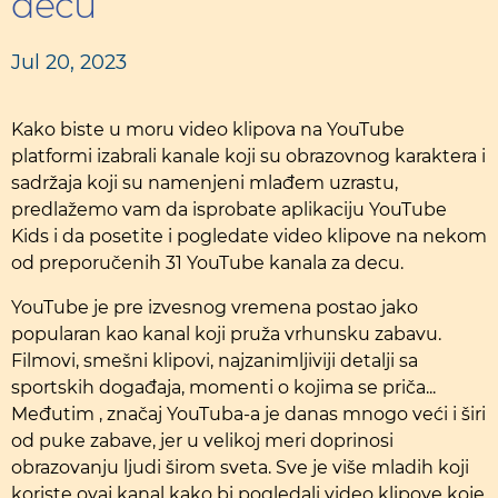
decu
Jul 20, 2023
Kako biste u moru video klipova na YouTube
platformi izabrali kanale koji su obrazovnog karaktera i
sadržaja koji su namenjeni mlađem uzrastu,
predlažemo vam da isprobate aplikaciju YouTube
Kids i da posetite i pogledate video klipove na nekom
od preporučenih 31 YouTube kanala za decu.
YouTube je pre izvesnog vremena postao jako
popularan kao kanal koji pruža vrhunsku zabavu.
Filmovi, smešni klipovi, najzanimljiviji detalji sa
sportskih događaja, momenti o kojima se priča...
Međutim , značaj YouTuba-a je danas mnogo veći i širi
od puke zabave, jer u velikoj meri doprinosi
obrazovanju ljudi širom sveta. Sve je više mladih koji
koriste ovaj kanal kako bi pogledali video klipove koje