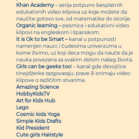
Khan Academy
– serija potpuno besplatnih
edukativnih video klipova uz koje možete da
naučite gotovo sve, od matematike do istorije.
Organic learning
–
pesmice i edukativni video
klipovi na engleskom i španskom.
It is Ok to be Smart
–
kanal u potpunosti
namenjen nauci, i čudesima univerzuma u
kome živimo, uz koji deca mogu da nauče da je
nauka povezana sa svakim delom našeg života.
Girls can be geeks too
! – kanal gde devojčice
tinejdžerke razgovaraju, prave ili snimaju video
klipove o različitim stvarima.
Amazing Science
HobbyKidsTV
Art for Kids Hub
Lego
Cosmic kids Yoga
Simple Kids Drafts
Kid President
Cute girls Hairstyle