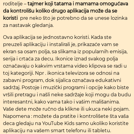
roditelje –
tajmer koji tatama i mamama omogućava
da kontrolišu koliko drugo aplikacija može da se
koristi
pre neko što je potrebno da se unese lozinka
za nastavak gledanja.
Ova aplikacija se jednostavno koristi. Kada ste
preuzeli aplikaciju i instalirali je, prikazaće vam se
ekran sa osam polja, sa slikama iz popularnih emisija,
serija i crtaća za decu. Ikonice iznad svakog polja
označavaju o kakvim vrstama video klipova se radi u
toj kategoriji. Npr . ikonica televizora se odnosi na
zabavni program, dok sijalica označava edukativni
sadržaj. Postoje i muzički programi i opcije kako biste
vršili pretragu i našli neke sadržaje koji mogu da budu
interesantni, kako vama tako i vašim mališanima.
Vaše dete može ručno da klikne ili ukuca neki pojam.
Napomena : možete da pratite i kontrolišete šta vaša
deca gledaju na YouTube Kids samo ukoliko koristite
aplikaciju na vašem smart telefonu ili tabletu.