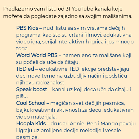
Predlažemo vam listu od 31 YouTube kanala koje
možete da pogledate zajedno sa svojim mališanima.
PBS Kids
– nudi listu sa svim vrstama dečijih
programa, kao što su crtani filmovi, edukativna
video igra, serijal interaktivnih igrica i još mnogo
toga.
Word World
PBS
– namenjeno za mališane koji
su počeli da uče da čitaju.
TED ed
– edukativne TED lekcije predstavljaju
deci nove teme na uzbudljiv način i podstiču
njihovu radoznalost.
Speak boost
– kanal uz koji deca uče da čitaju i
pišu.
Cool School
– magičan svet dečijih pesmica,
bajki, kreativnih aktivnosti za decu, edukativnih
video materijala.
Hoopla Kids
– drugari Annie, Ben i Mango pevaju
i igraju uz omiljene dečije melodije i vesele
pesmice.