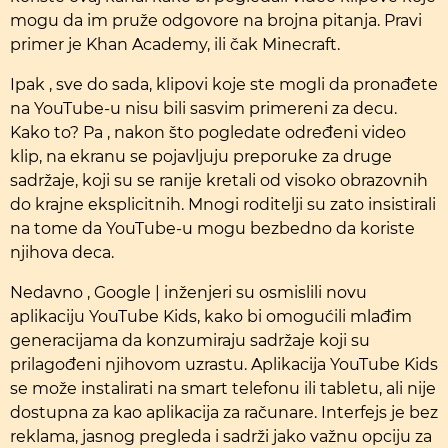
mogu da im pruže odgovore na brojna pitanja. Pravi
primer je Khan Academy, ili čak Minecraft.
Ipak , sve do sada, klipovi koje ste mogli da pronađete
na YouTube-u nisu bili sasvim primereni za decu.
Kako to? Pa , nakon što pogledate određeni video
klip, na ekranu se pojavljuju preporuke za druge
sadržaje, koji su se ranije kretali od visoko obrazovnih
do krajne eksplicitnih. Mnogi roditelji su zato insistirali
na tome da YouTube-u mogu bezbedno da koriste
njihova deca.
Nedavno , Google | inženjeri su osmislili novu
aplikaciju YouTube Kids, kako bi omogućili mlađim
generacijama da konzumiraju sadržaje koji su
prilagođeni njihovom uzrastu. Aplikacija YouTube Kids
se može instalirati na smart telefonu ili tabletu, ali nije
dostupna za kao aplikacija za računare. Interfejs je bez
reklama, jasnog pregleda i sadrži jako važnu opciju za