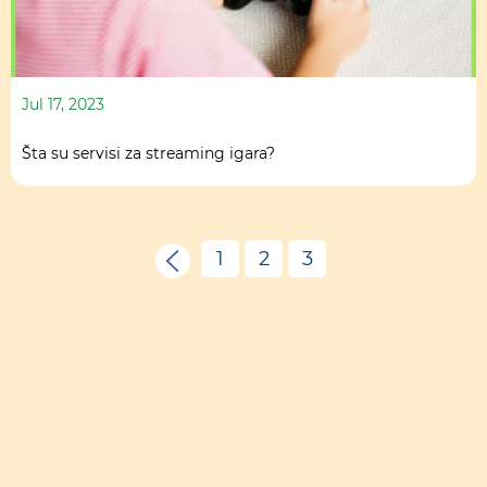
Jul 17, 2023
Šta su servisi za streaming igara?
1
2
3